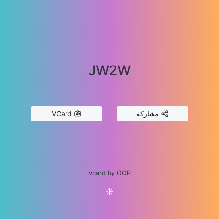
JW2W
مشاركة
VCard
vcard by OQP
☀️