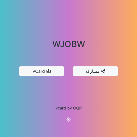
WJOBW
مشاركة
VCard
vcard by OQP
☀️