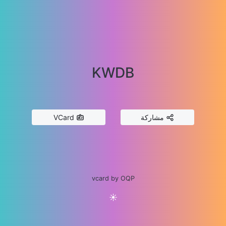
KWDB
مشاركة
VCard
vcard by OQP
☀️