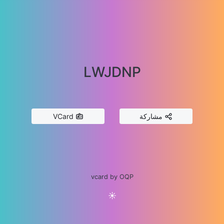
LWJDNP
مشاركة
VCard
vcard by OQP
☀️