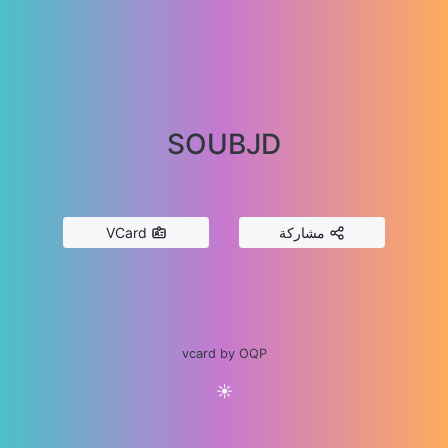
SOUBJD
مشاركة
VCard
vcard by OQP
☀️