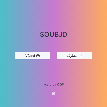
SOUBJD
مشاركة
VCard
vcard by OQP
☀️