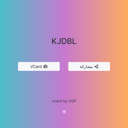
KJDBL
مشاركة
VCard
vcard by OQP
☀️