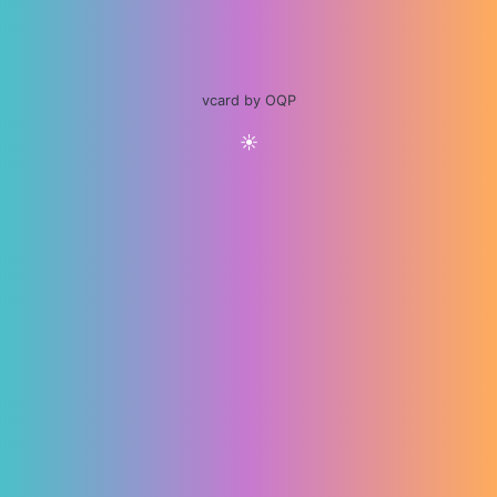
vcard by OQP
☀️