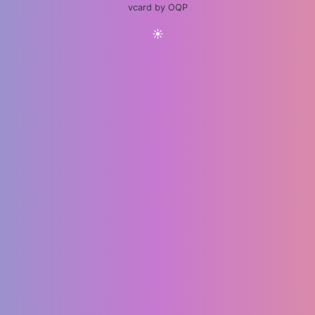
vcard by OQP
☀️