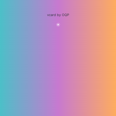
vcard by OQP
☀️