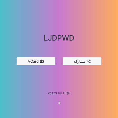
LJDPWD
مشاركة
VCard
vcard by OQP
☀️