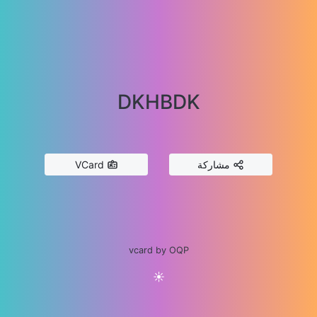
DKHBDK
مشاركة
VCard
vcard by OQP
☀️