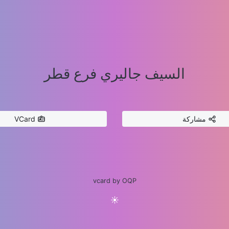
السيف جاليري فرع قطر
مشاركة
VCard
vcard by OQP
☀️