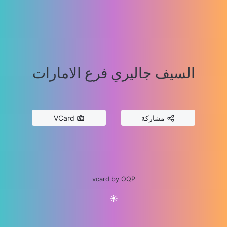
السيف جاليري فرع الامارات
مشاركة
VCard
vcard by OQP
☀️