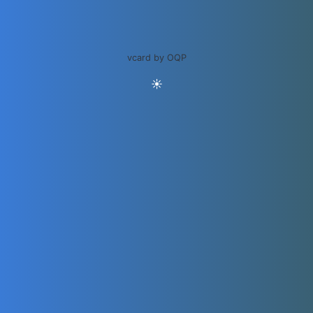
vcard by OQP
☀️