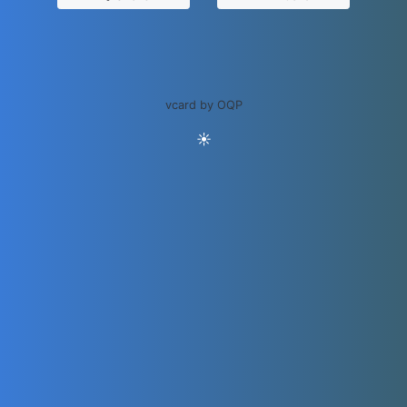
vcard by OQP
☀️